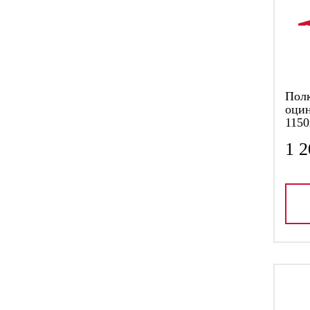
Пол
оцин
1150
1 2