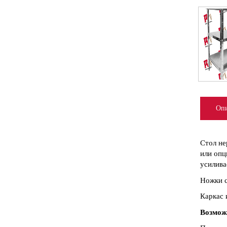
Опи
Стол не
или опц
усилива
Ножки с
Каркас 
Возмож