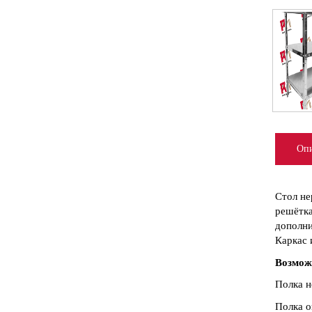
Опи
Стол не
решётка
дополни
Каркас 
Возмож
Полка н
Полка о