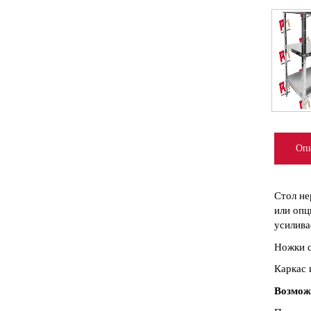
Опи
Стол не
или опц
усилива
Ножки с
Каркас 
Возмож