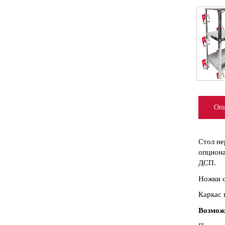
Опи
Стол не
опциона
ДСП.
Ножки с
Каркас 
Возмож