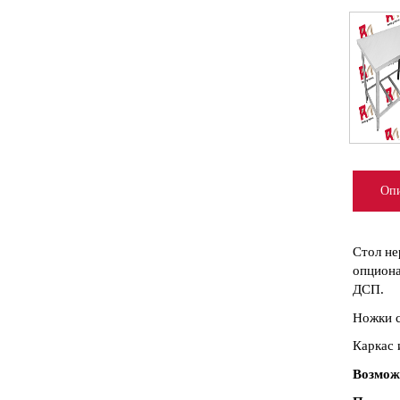
Опи
Стол не
опциона
ДСП.
Ножки с
Каркас 
Возмож