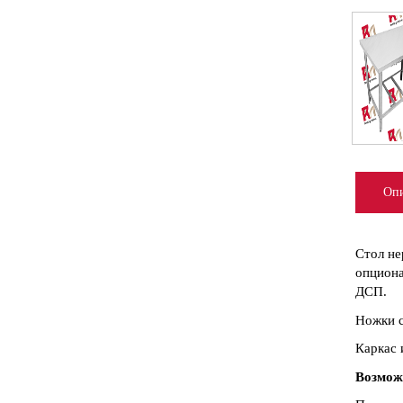
Опи
Стол не
опциона
ДСП.
Ножки с
Каркас 
Возмож