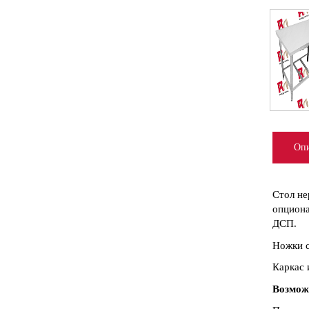
Опи
Стол не
опциона
ДСП.
Ножки с
Каркас 
Возмож