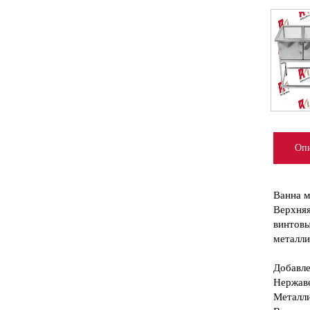
Опи
Ванна м
Верхняя
винтовы
металли
Добавле
Нержав
Металли