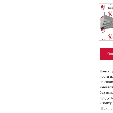
Опи
Констру
части и
на свои
имеется
без исп
предусм
к зонту
При при